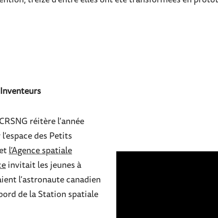
ention; treize d’entre elles ont été transformées en proto
 Inventeurs
e CRSNG réitère l’année
 l’espace des Petits
 et
l’
Agence spatiale
ce
invitait les jeunes à
aient l’astronaute canadien
ord de la Station spatiale