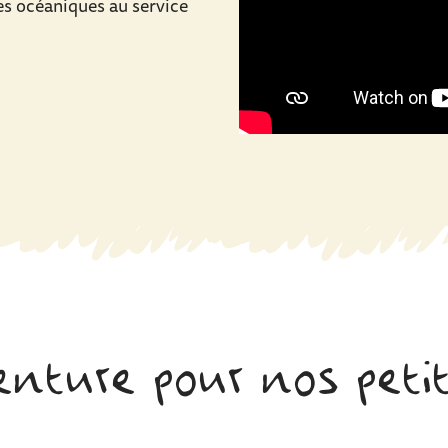
es océaniques au service
enture pour nos peti