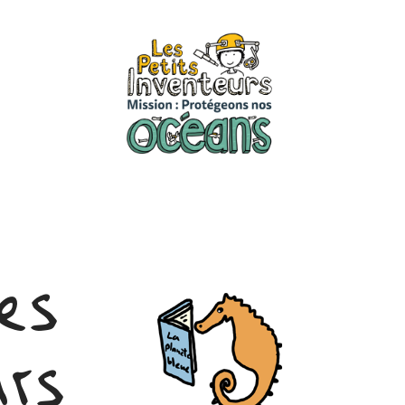
es
urs