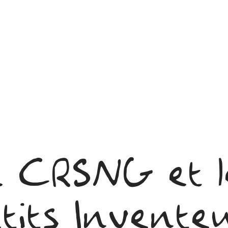
e CRSNG et l
tits Invente